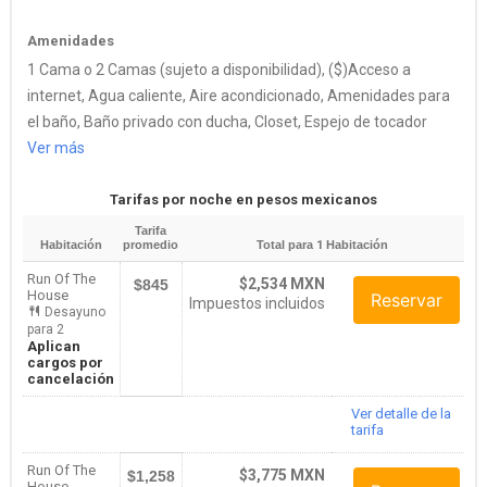
Amenidades
1 Cama o 2 Camas (sujeto a disponibilidad), ($)Acceso a
internet, Agua caliente, Aire acondicionado, Amenidades para
el baño, Baño privado con ducha, Closet, Espejo de tocador
Ver más
Tarifas por noche en pesos mexicanos
Tarifa
Habitación
promedio
Total para
1
Habitación
Run Of The
$2,534 MXN
$845
House
Reservar
Impuestos incluidos
Desayuno
para 2
Aplican
cargos por
cancelación
Ver detalle de la
tarifa
Run Of The
$3,775 MXN
$1,258
House