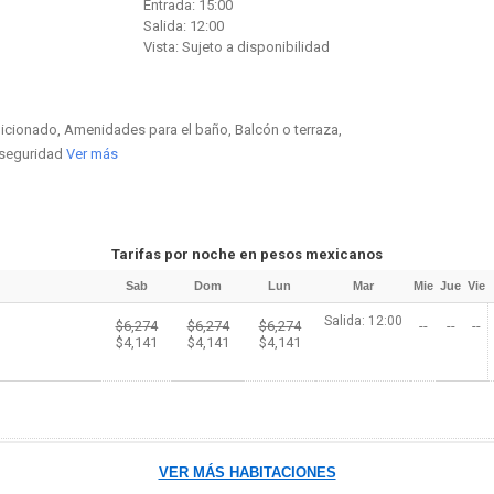
Entrada: 15:00
Salida: 12:00
Vista: Sujeto a disponibilidad
dicionado, Amenidades para el baño, Balcón o terraza,
 seguridad
Ver más
Tarifas por noche en pesos mexicanos
Sab
Dom
Lun
Mar
Mie
Jue
Vie
Salida: 12:00
$6,274
$6,274
$6,274
--
--
--
$4,141
$4,141
$4,141
VER MÁS HABITACIONES