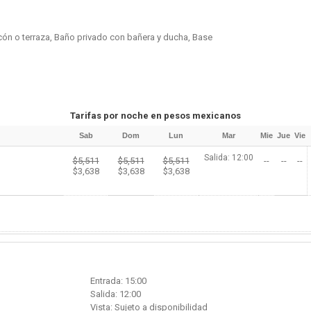
cón o terraza, Baño privado con bañera y ducha, Base
Tarifas por noche en pesos mexicanos
Sab
Dom
Lun
Mar
Mie
Jue
Vie
Salida: 12:00
$5,511
$5,511
$5,511
--
--
--
$3,638
$3,638
$3,638
Entrada: 15:00
Salida: 12:00
Vista: Sujeto a disponibilidad