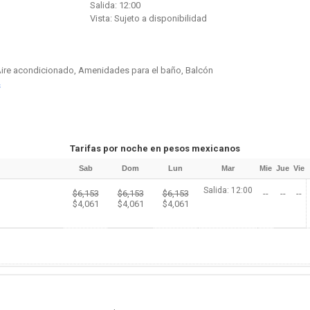
Salida: 12:00
Vista: Sujeto a disponibilidad
, Aire acondicionado, Amenidades para el baño, Balcón
s
Tarifas por noche en pesos mexicanos
Sab
Dom
Lun
Mar
Mie
Jue
Vie
Salida: 12:00
$6,153
$6,153
$6,153
--
--
--
$4,061
$4,061
$4,061