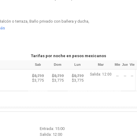
alcón o terraza, Baño privado con bañera y ducha,
más
Tarifas por noche en pesos mexicanos
Sab
Dom
Lun
Mar
Mie
Jue
Vie
Salida: 12:00
$5,719
$5,719
$5,719
--
--
--
$3,775
$3,775
$3,775
Entrada: 15:00
Salida: 12:00