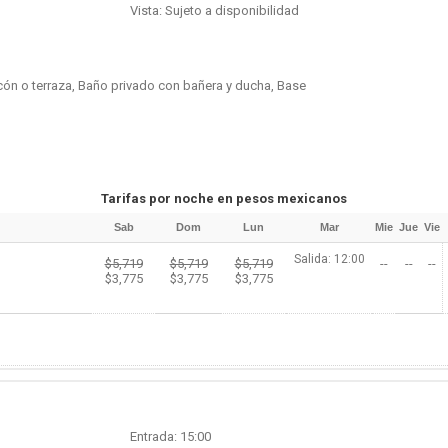
Vista: Sujeto a disponibilidad
cón o terraza, Baño privado con bañera y ducha, Base
Tarifas por noche en pesos mexicanos
Sab
Dom
Lun
Mar
Mie
Jue
Vie
Salida: 12:00
$5,719
$5,719
$5,719
--
--
--
$3,775
$3,775
$3,775
Entrada: 15:00