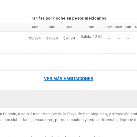
Tarifas por noche en pesos mexicanos
Mar
Mie
Jue
Vie
Sab
Dom
Lun
T
Salida: 12:00
$9,324
$9,324
$9,324
--
--
--
VER MÁS HABITACIONES
n Cancún, a solo 2 minutos a pie de la Playa de San Miguelito, y ofrece alojami
a con club infantil, restaurante, parque acuático y terraza. Además, dispone de