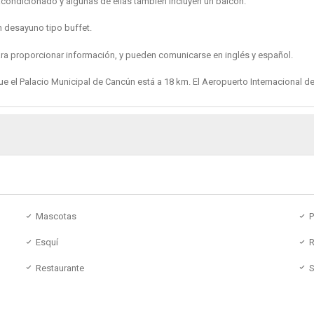
 acondicionado y algunas de ellas también incluyen un balcón.
n desayuno tipo buffet.
ra proporcionar información, y pueden comunicarse en inglés y español.
que el Palacio Municipal de Cancún está a 18 km. El Aeropuerto Internacional d
Mascotas
P
Esquí
R
Restaurante
S