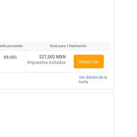
arifa promedio
Total para
1
Habitación
$27,002 MXN
$9,001
Reservar
Impuestos incluidos
Ver detalle de la
tarifa