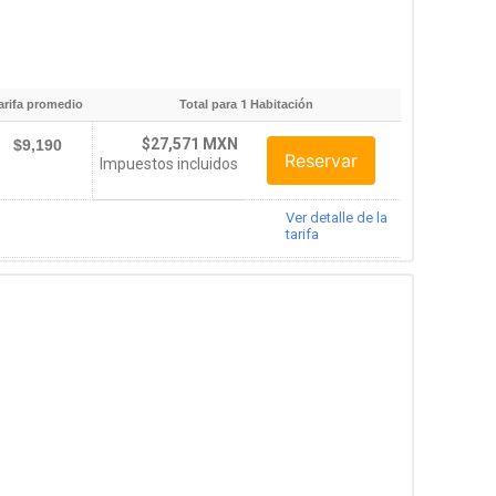
arifa promedio
Total para
1
Habitación
$27,571 MXN
$9,190
Reservar
Impuestos incluidos
Ver detalle de la
tarifa