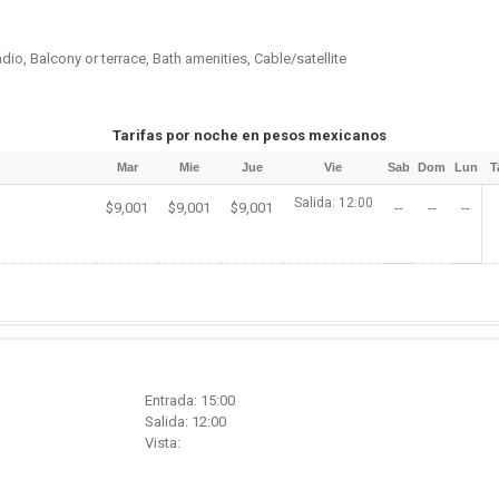
io, Balcony or terrace, Bath amenities, Cable/satellite
Tarifas por noche en pesos mexicanos
Mar
Mie
Jue
Vie
Sab
Dom
Lun
T
Salida: 12:00
$9,001
$9,001
$9,001
--
--
--
Entrada: 15:00
Salida: 12:00
Vista: