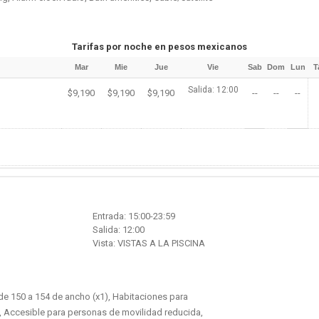
Tarifas por noche en pesos mexicanos
Mar
Mie
Jue
Vie
Sab
Dom
Lun
T
Salida: 12:00
$9,190
$9,190
$9,190
--
--
--
Entrada: 15:00-23:59
Salida: 12:00
Vista: VISTAS A LA PISCINA
e 150 a 154 de ancho (x1), Habitaciones para
fi, Accesible para personas de movilidad reducida,