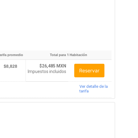
arifa promedio
Total para
1
Habitación
$26,485 MXN
$8,828
Reservar
Impuestos incluidos
Ver detalle de la
tarifa