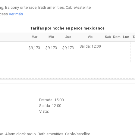
g, Balcony or terrace, Bath amenities, Cable/satellite
access
Ver más
Tarifas por noche en pesos mexicanos
Mar
Mie
Jue
Vie
Sab
Dom
Lun
T
Salida: 12:00
$9,173
$9,173
$9,173
--
--
--
Entrada: 15:00
Salida: 12:00
Vista:
g, Alarm clock radio, Bath amenities, Cable/satellite