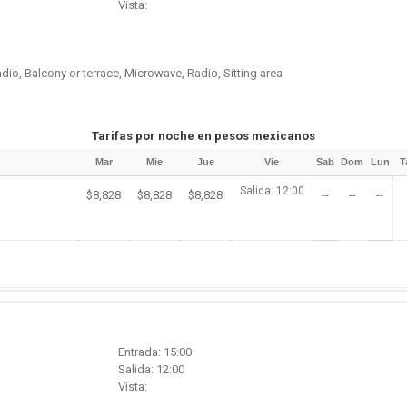
Vista:
dio, Balcony or terrace, Microwave, Radio, Sitting area
Tarifas por noche en pesos mexicanos
Mar
Mie
Jue
Vie
Sab
Dom
Lun
T
Salida: 12:00
$8,828
$8,828
$8,828
--
--
--
Entrada: 15:00
Salida: 12:00
Vista: