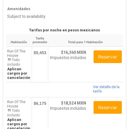
Amenidades
Subject to availability
Tarifas por noche en pesos mexicanos
Tarifa
Habitación
promedio
Total para
1
Habitación
Run Of The
$16,360 MXN
$5,453
House
Reservar
Impuestos incluidos
Todo
incluido
Aplican
cargos por
cancelación
Ver detalle de la
tarifa
Run Of The
$18,524 MXN
$6,175
House
Reservar
Impuestos incluidos
Todo
incluido
Aplican
cargos por
cancelación