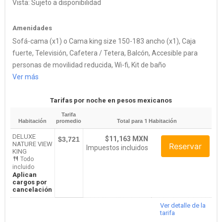
Vista: Sujeto a disponibilidad
Amenidades
Sofá-cama (x1) o Cama king size 150-183 ancho (x1), Caja
fuerte, Televisión, Cafetera / Tetera, Balcón, Accesible para
personas de movilidad reducida, Wi-fi, Kit de baño
Ver más
Tarifas por noche en pesos mexicanos
Tarifa
Habitación
promedio
Total para
1
Habitación
DELUXE
$11,163 MXN
$3,721
NATURE VIEW
Reservar
Impuestos incluidos
KING
Todo
incluido
Aplican
cargos por
cancelación
Ver detalle de la
tarifa