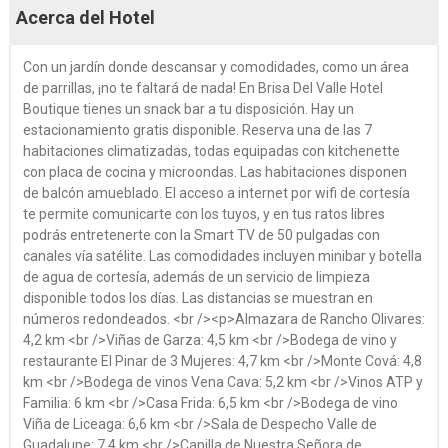
Acerca del Hotel
Con un jardín donde descansar y comodidades, como un área
de parrillas, ¡no te faltará de nada! En Brisa Del Valle Hotel
Boutique tienes un snack bar a tu disposición. Hay un
estacionamiento gratis disponible. Reserva una de las 7
habitaciones climatizadas, todas equipadas con kitchenette
con placa de cocina y microondas. Las habitaciones disponen
de balcón amueblado. El acceso a internet por wifi de cortesía
te permite comunicarte con los tuyos, y en tus ratos libres
podrás entretenerte con la Smart TV de 50 pulgadas con
canales vía satélite. Las comodidades incluyen minibar y botella
de agua de cortesía, además de un servicio de limpieza
disponible todos los días. Las distancias se muestran en
números redondeados. <br /><p>Almazara de Rancho Olivares:
4,2 km <br />Viñas de Garza: 4,5 km <br />Bodega de vino y
restaurante El Pinar de 3 Mujeres: 4,7 km <br />Monte Cová: 4,8
km <br />Bodega de vinos Vena Cava: 5,2 km <br />Vinos ATP y
Familia: 6 km <br />Casa Frida: 6,5 km <br />Bodega de vino
Viña de Liceaga: 6,6 km <br />Sala de Despecho Valle de
Guadalupe: 7,4 km <br />Capilla de Nuestra Señora de